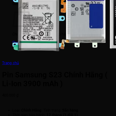
Giỏ hàng
Chưa có sản phẩm trong giỏ hàng.
Quay trở lại cửa hàng
Trang chủ
Pin Samsung S23 Chính Hãng (
Li-Ion 3900 mAh )
400.000
₫
Loại:
Chính Hãng
. Tình trạng:
Sẵn hàng
.
Thời gian bảo hành:
12 tháng (1 đổi 1)
.