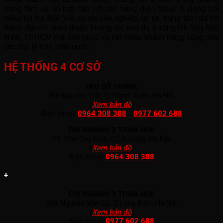
trung tâm uy tín hợp tác với các hãng điện thoại di động nổi
tiếng tại Hà Nội. Với sự chuyên nghiệp, uy tín, trung tâm đã trở
thành địa chỉ quen thuộc không chỉ trên thị trường Hà Nội, Bắc
Ninh, TP.HCM mà còn phục vụ rất nhiều khách hàng, cũng như
các đại lý trên toàn quốc.
HỆ THỐNG 4 CƠ SỞ
TRỤ SỞ CHÍNH:
308 Nguyễn Trãi, Q.Thanh Xuân, Hà Nội.
(
Xem bản đồ
)
Điện thoại:
0964 308 308
/
0977 602 688
CHI NHÁNH 2 TP.HÀ NỘI:
19 Trần Quý Kiên, Q.Cầu Giấy, Hà Nội
(
Xem bản đồ
)
Điện thoại:
0964 308 308
+
CHI NHÁNH 3 TP.HÀ NỘI:
336 Nguyễn Văn Cừ, Q.Long Biên, Hà Nội
(
Xem bản đồ
)
Điện thoại:
0977 602 688