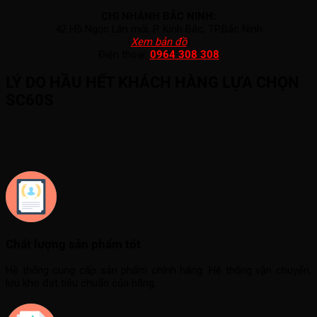
CHI NHÁNH BẮC NINH:
42 Hồ Ngọc Lân mới, P. Kinh Bắc, TP.Bắc Ninh
(
Xem bản đồ
)
Điện thoại:
0964 308 308
LÝ DO HẦU HẾT KHÁCH HÀNG LỰA CHỌN
SC60S
Chất lượng sản phẩm tốt
Hệ thống cung cấp sản phẩm chính hãng. Hệ thống vận chuyển,
lưu kho đạt tiêu chuẩn của hãng.