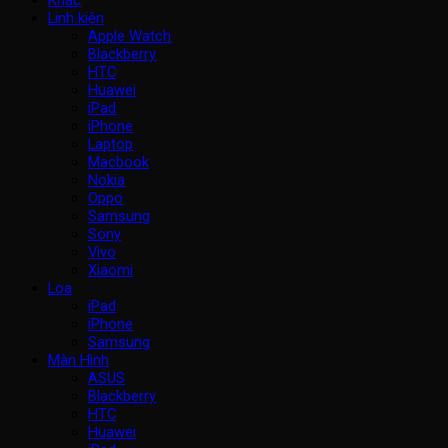
Khác
Linh kiện
Apple Watch
Blackberry
HTC
Huawei
iPad
iPhone
Laptop
Macbook
Nokia
Oppo
Samsung
Sony
Vivo
Xiaomi
Loa
iPad
iPhone
Samsung
Màn Hình
ASUS
Blackberry
HTC
Huawei