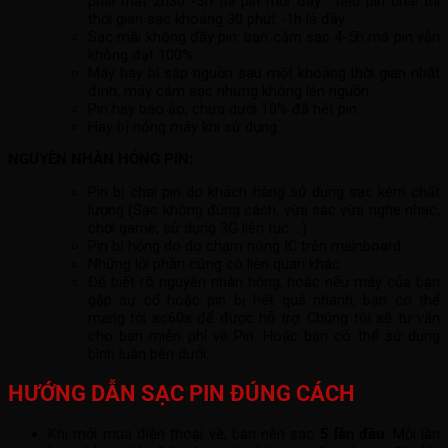
phải mất 2h30 -3h thì pin mới đầy . nếu pin chai thì
thời gian sạc khoảng 30 phút -1h là đầy.
Sạc mãi không đầy pin: bạn cắm sạc 4-5h mà pin vẫn
không đạt 100%.
Máy hay bị sập nguồn sau một khoảng thời gian nhất
định, máy cắm sạc nhưng không lên nguồn.
Pin hay báo ảo, chưa dưới 10% đã hết pin.
Hay bị nóng máy khi sử dụng.
NGUYÊN NHÂN HỎNG PIN:
Pin bị chai pin do khách hàng sử dụng sạc kém chất
lượng (Sạc không đúng cách, vừa sạc vừa nghe nhạc,
chơi game, sử dụng 3G liên tục …)
Pin bị hỏng do do chạm nóng IC trên mainboard.
Những lỗi phần cứng có liên quan khác.
Để biết rõ nguyên nhân hỏng, hoặc nếu máy của bạn
gặp sự cố hoặc pin bị hết quá nhanh, bạn có thể
mang tới sc60s để được hỗ trợ. Chúng tôi sẽ tư vấn
cho bạn miễn phí về Pin. Hoặc bạn có thể sử dụng
bình luận bên dưới.
HƯỚNG DẪN SẠC PIN ĐÚNG CÁCH
Khi mới mua điện thoại về, bạn nên sạc
5 lần đầu
. Mỗi lần