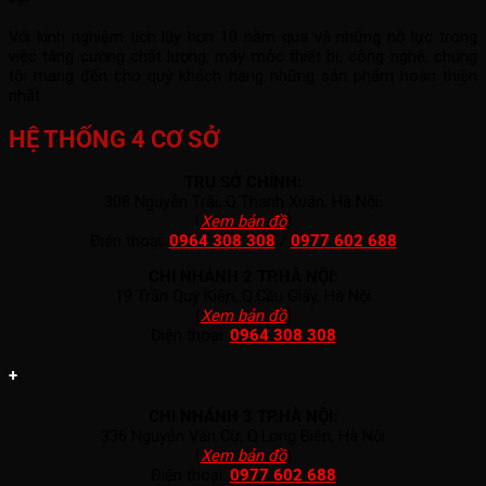
Với kinh nghiệm tích lũy hơn 10 năm qua và những nỗ lực trong
việc tăng cường chất lượng, máy móc thiết bị, công nghệ, chúng
tôi mang đến cho quý khách hàng những sản phẩm hoàn thiện
nhất.
HỆ THỐNG 4 CƠ SỞ
TRỤ SỞ CHÍNH:
308 Nguyễn Trãi, Q.Thanh Xuân, Hà Nội.
(
Xem bản đồ
)
Điện thoại:
0964 308 308
/
0977 602 688
CHI NHÁNH 2 TP.HÀ NỘI:
19 Trần Quý Kiên, Q.Cầu Giấy, Hà Nội
(
Xem bản đồ
)
Điện thoại:
0964 308 308
+
CHI NHÁNH 3 TP.HÀ NỘI:
336 Nguyễn Văn Cừ, Q.Long Biên, Hà Nội
(
Xem bản đồ
)
Điện thoại:
0977 602 688