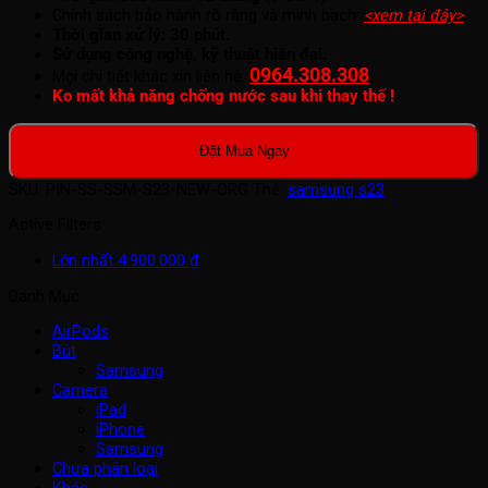
Chính sách bảo hành rõ ràng và minh bạch:
<xem tại đây>
.
Thời gian xử lý: 30 phút.
Sử dụng công nghệ, kỹ thuật hiện đại.
0964.308.308
.
Mọi chi tiết khác xin liên hệ:
Ko mất khả năng chống nước sau khi thay thế !
Đặt Mua Ngay
SKU:
PIN-SS-SSM-S23-NEW-ORG
Thẻ:
samsung s23
Active Filters
Lớn nhất
4.900.000
₫
Danh Mục
AirPods
Bút
Samsung
Camera
iPad
iPhone
Samsung
Chưa phân loại