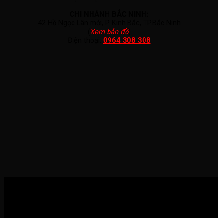
CHI NHÁNH BẮC NINH:
42 Hồ Ngọc Lân mới, P. Kinh Bắc, TP.Bắc Ninh
(
Xem bản đồ
)
Điện thoại:
0964 308 308