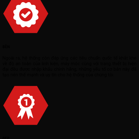
BỀN
Ngoài ra, hệ thống còn đáp ứng các tiêu chuẩn quốc tế khắt khe
về độ an toàn của linh kiện, máy móc cùng với trang thiết bị hiện
đại đều được nhập khẩu chính hãng, những yếu tố cơ bản này đã
tạo nên thế mạnh và uy tín cho hệ thống của chúng tôi.
ĐẸP