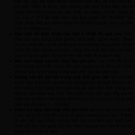
bạn chỉ sạc khi điện thoại vừa báo pin yếu, và sạc đến khi
pin đầy 100% là được. Bạn không cần sạc 3 lần đầu tiên 8
tiếng bởi không thực sự cần thiết và chẳng có tác dụng gì
cả.
Lưu ý: Ở 5 lần đầu tiên này, bạn tuyệt đối “KHÔNG” để
điện thoại hết pin hoàn toàn và tắt hẳn nguồn, còn các lần
sau thì không sao.
Hạn chế để điện thoại của bạn ở nhiệt độ quá cao:
Việc
vừa sạc vừa dùng (chơi game, lướt web, nghe nhạc). Thực
tế cho thấy đã có rất nhiều các trường hợp máy phát nổ khi
nhiệt độ điện thoại quá cao, cũng như tuổi thọ viên pin của
bạn cũng sẽ giảm đáng kể nếu tiếp diễn thói quen này.
Nên sạc ngay sau khi máy báo pin yếu:
Hạn chế để pin ở
tình trạng quá thấp, hoặc tắt hẳn nguồn vì sẽ làm các “cell”
pin rất khó nhận năng lượng dẫn đến sạc lâu vào hơn.
Không nên để pin hết trong một thời gian dài:
Khi pin hết
sạch hiệu điện thế của pin sẽ xuống thấp, tệ nhất khi bạn để
tình trạng này trong thời gian dài sẽ dẫn đến tình trạng pin
không còn nhận sạc nữa, “Pin chết”. Bạn nên sạc đầy pin và
tháo pin ra khỏi máy trước khi không sử dụng pin trong thời
gian dài (khoảng 1 – 2 tuần).
Kiểm tra năm sản xuất viên pin:
Một viên pin dù chưa hoặc
ít sử dụng thì tuổi đời cũng sẽ giảm xuống theo năm tháng.
Vì vậy nên lựa chọn những viên pin có năm sản xuất gần
nhất để đạt hiệu suất tốt hơn. Nên mua pin khi điện thoại sử
dụng được trên 2 năm.