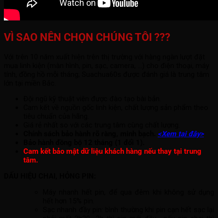
VÌ SAO NÊN CHỌN CHÚNG TÔI ???
Với trên 10 năm xuất hiện trên thị trường với hàng ngàn lượt đặt
mua linh kiện (màn hình, pin, sạc, camera, ...) cho điện thoại, máy
tính, đồng hồ mỗi tháng; Suachua60s được đánh giá là trung tâm
lớn tại miền Bắc.
Đội ngũ kỹ thuật viên được đào tạo bài bản.
Cam kết về nguồn gốc linh kiện, chất lượng sản phẩm theo
tiêu chuẩn của hãng.
Giá rẻ nhất so với các trung tâm cùng chất lượng.
Chính sách bảo hành rõ ràng, minh bạch.
<Xem tại đây>
Bảo hành đồng bộ 12 tháng (1 đổi 1).
Cam kết bảo mật dữ liệu khách hàng nếu thay tại trung
tâm.
DẤU HIỆU CHAI, HỎNG PIN:
Máy nhanh hết pin, để qua đêm khi không sử dụng
hết hơn 15% pin.
Sạc nhanh đầy pin: bình thường khi pin cạn hết sạc lại