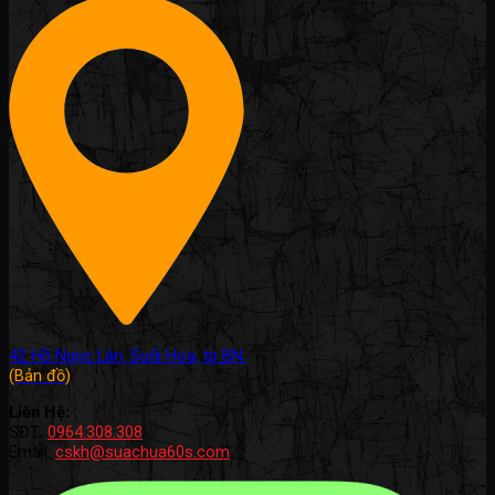
42 Hồ Ngọc Lân, Suối Hoa, tp BN.
(Bản đồ)
Liên Hệ:
SĐT:
0964.308.308
Email:
cskh@suachua60s.com