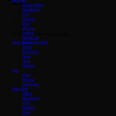
Linh kiện
Giỏ hàng
Apple Watch
Blackberry
HTC
Huawei
iPad
iPhone
Laptop
Chưa có sản phẩm trong giỏ hàng.
Macbook
Nokia
Quay trở lại cửa hàng
Oppo
Samsung
Sony
Vivo
Xiaomi
Loa
iPad
iPhone
Samsung
Màn Hình
ASUS
Blackberry
HTC
Huawei
iPad