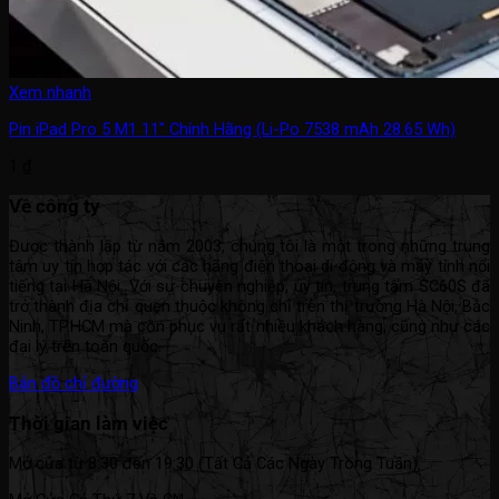
Xem nhanh
Pin iPad Pro 5 M1 11″ Chính Hãng (Li-Po 7538 mAh 28.65 Wh)
1
₫
Về công ty
Được thành lập từ năm 2003, chúng tôi là một trong những trung
tâm uy tín hợp tác với các hãng điện thoại di động và máy tính nổi
tiếng tại Hà Nội. Với sự chuyên nghiệp, uy tín, trung tâm SC60S đã
trở thành địa chỉ quen thuộc không chỉ trên thị trường Hà Nội, Bắc
Ninh, TP.HCM mà còn phục vụ rất nhiều khách hàng, cũng như các
đại lý trên toàn quốc.
Bản đồ chỉ đường
Thời gian làm việc
Mở cửa từ 8:30 đến 19:30 (Tất Cả Các Ngày Trong Tuần).