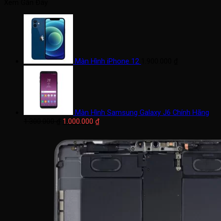
tối
tối
Xem Gần Đây
thiểu
đa
Màn Hình iPhone 12
1.900.000
₫
Màn Hình Samsung Galaxy J6 Chính Hãng
Giá
Giá
1.300.000
₫
1.000.000
₫
gốc
hiện
là:
tại
1.300.000 ₫.
là:
1.000.000 ₫.