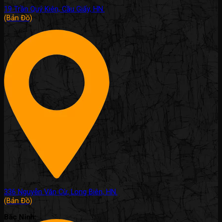
19 Trần Quý Kiên, Cầu Giấy, HN.
(Bản Đồ)
336 Nguyễn Văn Cừ, Long Biên, HN.
(Bản Đồ)
Bắc Ninh: