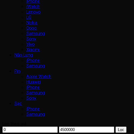
iPhone
iWatch
Lenovo
LG
Nokia
Oppo
Samsung
Sony
Vivo
Xiaomi
Nắp Lưng
iPhone
Samsung
Pin
Apple Watch
Huawei
iPhone
Samsung
Sony
Sạc
iPhone
Samsung
Lọc theo giá
Giá
Giá
Lọc