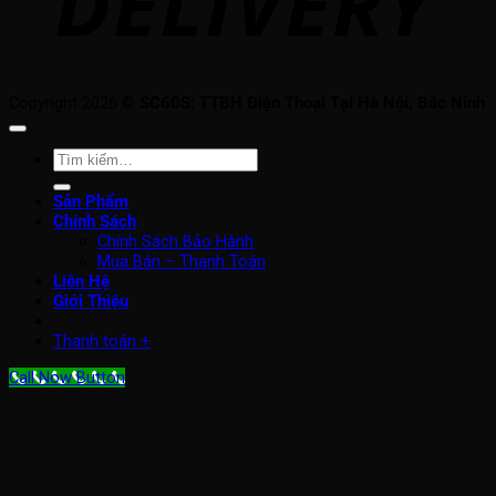
Copyright 2026 ©
SC60S: TTBH Điện Thoại Tại Hà Nội, Bắc Ninh
Tìm
kiếm:
Sản Phẩm
Chính Sách
Chính Sách Bảo Hành
Mua Bán – Thanh Toán
Liên Hệ
Giới Thiệu
Thanh toán
+
Call Now Button