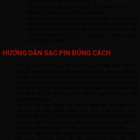
chơi game, sử dụng 3G liên tục …)
Pin bị hỏng do do chạm nóng IC trên mainboard.
Những lỗi phần cứng có liên quan khác.
Để biết rõ nguyên nhân hỏng, hoặc nếu máy của bạn
gặp sự cố hoặc pin bị hết quá nhanh, bạn có thể
mang tới sc60s để được hỗ trợ. Chúng tôi sẽ tư vấn
cho bạn miễn phí về Pin. Hoặc bạn có thể sử dụng
bình luận bên dưới.
HƯỚNG DẪN SẠC PIN ĐÚNG CÁCH
Khi mới mua điện thoại về, bạn nên sạc
5 lần đầu
. Mỗi lần
bạn chỉ sạc khi điện thoại vừa báo pin yếu, và sạc đến khi
pin đầy 100% là được. Bạn không cần sạc 3 lần đầu tiên 8
tiếng bởi không thực sự cần thiết và chẳng có tác dụng gì
cả.
Lưu ý: Ở 5 lần đầu tiên này, bạn tuyệt đối “KHÔNG” để
điện thoại hết pin hoàn toàn và tắt hẳn nguồn, còn các lần
sau thì không sao.
Hạn chế để điện thoại của bạn ở nhiệt độ quá cao:
Việc
vừa sạc vừa dùng (chơi game, lướt web, nghe nhạc). Thực
tế cho thấy đã có rất nhiều các trường hợp máy phát nổ khi
nhiệt độ điện thoại quá cao, cũng như tuổi thọ viên pin của
bạn cũng sẽ giảm đáng kể nếu tiếp diễn thói quen này.
Nên sạc ngay sau khi máy báo pin yếu:
Hạn chế để pin ở
tình trạng quá thấp, hoặc tắt hẳn nguồn vì sẽ làm các “cell”