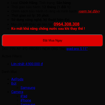
Loại:
Chính Hãng
. Tình trạng:
Sẵn hàng
.
Thời gian bảo hành:
12 tháng (1 đổi 1)
.
Chính sách bảo hành rõ ràng và minh bạch:
<xem tại đây>
.
Thời gian xử lý: 30 phút.
Sử dụng công nghệ, kỹ thuật hiện đại.
0964.308.308
.
Mọi chi tiết khác xin liên hệ:
Ko mất khả năng chống nước sau khi thay thế !
Đặt Mua Ngay
SKU:
PIN-AP-IPD-PRO511-NEW-ORG
Thẻ:
ipad pro 5 11"
Active Filters
Lớn nhất
4.900.000
₫
Danh Mục
AirPods
Bút
Samsung
Camera
iPad
iPhone
Samsung