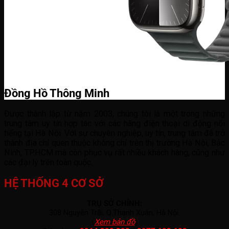
Đồng Hồ Thông Minh
Được thành lập từ năm 2003, chúng tôi là một trong những
trung tâm uy tín hợp tác với các hãng điện thoại di động nổi
tiếng tại Hà Nội. Với sự chuyên nghiệp, uy tín, trung tâm đã trở
thành địa chỉ quen thuộc không chỉ trên thị trường Hà Nội, Bắc
Ninh, TP.HCM mà còn phục vụ rất nhiều khách hàng, cũng như
các đại lý trên toàn quốc.
HỆ THỐNG 4 CƠ SỞ
TRỤ SỞ CHÍNH:
308 Nguyễn Trãi, Q.Thanh Xuân, Hà Nội.
(
Xem bản đồ
)