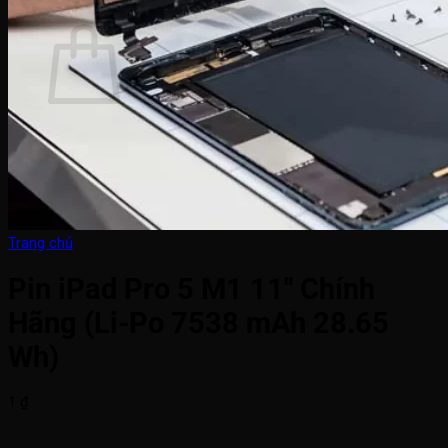
Giỏ hàng
Chưa có sản phẩm trong giỏ hàng.
Quay trở lại cửa hàng
Trang chủ
Pin iPad Pro 5 M1 11″ Chính
Hãng (Li-Po 7538 mAh 28.65
Wh)
1
₫