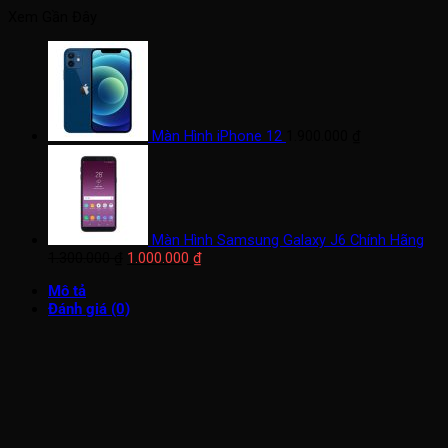
Xem Gần Đây
Màn Hình iPhone 12
1.900.000
₫
Màn Hình Samsung Galaxy J6 Chính Hãng
Giá
Giá
1.300.000
₫
1.000.000
₫
gốc
hiện
Mô tả
là:
tại
Đánh giá (0)
1.300.000 ₫.
là:
1.000.000 ₫.