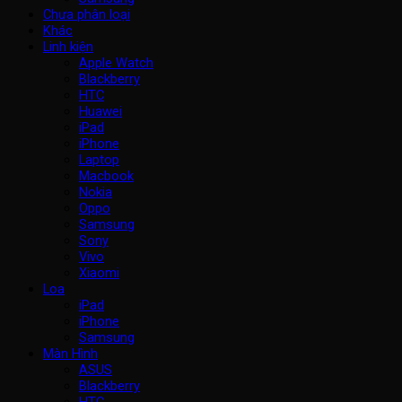
Chưa phân loại
Khác
Linh kiện
Apple Watch
Blackberry
HTC
Huawei
iPad
iPhone
Laptop
Macbook
Nokia
Oppo
Samsung
Sony
Vivo
Xiaomi
Loa
iPad
iPhone
Samsung
Màn Hình
ASUS
Blackberry