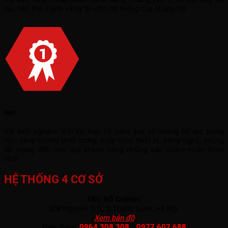
tạo nên thế mạnh và uy tín cho hệ thống của chúng tôi.
ĐẸP
Với kinh nghiệm tích lũy hơn 10 năm qua và những nỗ lực trong
việc tăng cường chất lượng, máy móc thiết bị, công nghệ, chúng
tôi mang đến cho quý khách hàng những sản phẩm hoàn thiện
nhất.
HỆ THỐNG 4 CƠ SỞ
TRỤ SỞ CHÍNH:
308 Nguyễn Trãi, Q.Thanh Xuân, Hà Nội.
(
Xem bản đồ
)
Điện thoại:
0964 308 308
/
0977 602 688