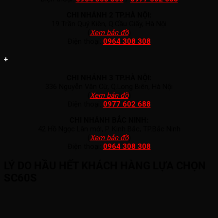
CHI NHÁNH 2 TP.HÀ NỘI:
19 Trần Quý Kiên, Q.Cầu Giấy, Hà Nội
(
Xem bản đồ
)
Điện thoại:
0964 308 308
+
CHI NHÁNH 3 TP.HÀ NỘI:
336 Nguyễn Văn Cừ, Q.Long Biên, Hà Nội
(
Xem bản đồ
)
Điện thoại:
0977 602 688
CHI NHÁNH BẮC NINH:
42 Hồ Ngọc Lân mới, P. Kinh Bắc, TP.Bắc Ninh
(
Xem bản đồ
)
Điện thoại:
0964 308 308
LÝ DO HẦU HẾT KHÁCH HÀNG LỰA CHỌN
SC60S