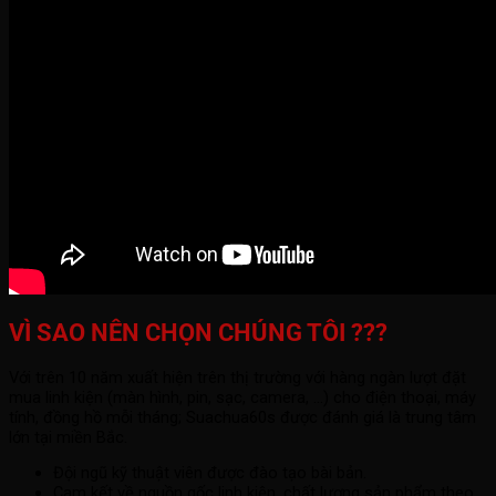
VÌ SAO NÊN CHỌN CHÚNG TÔI ???
Với trên 10 năm xuất hiện trên thị trường với hàng ngàn lượt đặt
mua linh kiện (màn hình, pin, sạc, camera, ...) cho điện thoại, máy
tính, đồng hồ mỗi tháng; Suachua60s được đánh giá là trung tâm
lớn tại miền Bắc.
Đội ngũ kỹ thuật viên được đào tạo bài bản.
Cam kết về nguồn gốc linh kiện, chất lượng sản phẩm theo