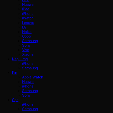
HTC
Huawei
iPad
iPhone
iWatch
Lenovo
LG
Nokia
Oppo
Samsung
Sony
Vivo
Xiaomi
Nắp Lưng
iPhone
Samsung
Pin
Apple Watch
Huawei
iPhone
Samsung
Sony
Sạc
iPhone
Samsung