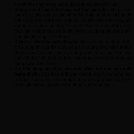
pin rất khó nhận năng lượng dẫn đến sạc lâu vào hơn.
Không nên để pin hết trong một thời gian dài:
Khi pin hết
sạch hiệu điện thế của pin sẽ xuống thấp, tệ nhất khi bạn để
tình trạng này trong thời gian dài sẽ dẫn đến tình trạng pin
không còn nhận sạc nữa, “Pin chết”. Bạn nên sạc đầy pin và
tháo pin ra khỏi máy trước khi không sử dụng pin trong thời
gian dài (khoảng 1 – 2 tuần).
Kiểm tra năm sản xuất viên pin:
Một viên pin dù chưa hoặc
ít sử dụng thì tuổi đời cũng sẽ giảm xuống theo năm tháng.
Vì vậy nên lựa chọn những viên pin có năm sản xuất gần
nhất để đạt hiệu suất tốt hơn. Nên mua pin khi điện thoại sử
dụng được trên 2 năm.
Chỉ nên dùng phụ kiện sạc mặc định mà nhà sản xuất
trang bị sẵn:
Nếu theo thời gian thiết bị này hị hư hỏng hay
thất lạc, bạn cũng chỉ nên lựa chọn các phụ kiện có cùng
hoặc gần giống với sản phẩm dùng trước của bạn.