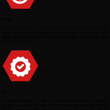
NHANH
Chúng tôi luôn nỗ lực không ngừng trong việc tăng cường chất
lượng, chuẩn hóa hệ thống theo chuẩn quốc tế, cập nhật công
nghệ mới nhằm mang đến những trải nghiệm tuyệt vời, hài lòng
nhất cho khách hàng.
BỀN
Ngoài ra, hệ thống còn đáp ứng các tiêu chuẩn quốc tế khắt khe
về độ an toàn của linh kiện, máy móc cùng với trang thiết bị hiện
đại đều được nhập khẩu chính hãng, những yếu tố cơ bản này đã