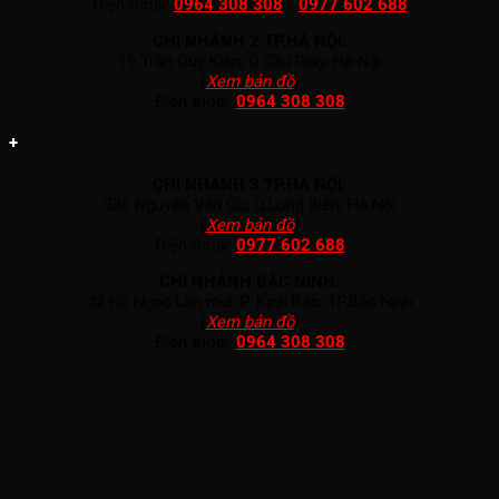
Điện thoại:
0964 308 308
/
0977 602 688
CHI NHÁNH 2 TP.HÀ NỘI:
19 Trần Quý Kiên, Q.Cầu Giấy, Hà Nội
(
Xem bản đồ
)
Điện thoại:
0964 308 308
+
CHI NHÁNH 3 TP.HÀ NỘI:
336 Nguyễn Văn Cừ, Q.Long Biên, Hà Nội
(
Xem bản đồ
)
Điện thoại:
0977 602 688
CHI NHÁNH BẮC NINH:
42 Hồ Ngọc Lân mới, P. Kinh Bắc, TP.Bắc Ninh
(
Xem bản đồ
)
Điện thoại:
0964 308 308