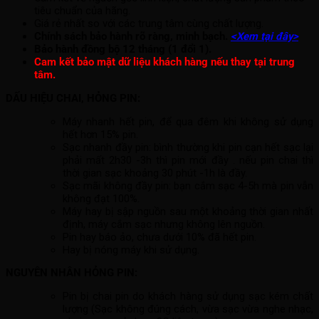
tiêu chuẩn của hãng.
Giá rẻ nhất so với các trung tâm cùng chất lượng.
Chính sách bảo hành rõ ràng, minh bạch.
<Xem tại đây>
Bảo hành đồng bộ 12 tháng (1 đổi 1).
Cam kết bảo mật dữ liệu khách hàng nếu thay tại trung
tâm.
DẤU HIỆU CHAI, HỎNG PIN:
Máy nhanh hết pin, để qua đêm khi không sử dụng
hết hơn 15% pin.
Sạc nhanh đầy pin: bình thường khi pin cạn hết sạc lại
phải mất 2h30 -3h thì pin mới đầy . nếu pin chai thì
thời gian sạc khoảng 30 phút -1h là đầy.
Sạc mãi không đầy pin: bạn cắm sạc 4-5h mà pin vẫn
không đạt 100%.
Máy hay bị sập nguồn sau một khoảng thời gian nhất
định, máy cắm sạc nhưng không lên nguồn.
Pin hay báo ảo, chưa dưới 10% đã hết pin.
Hay bị nóng máy khi sử dụng.
NGUYÊN NHÂN HỎNG PIN:
Pin bị chai pin do khách hàng sử dụng sạc kém chất
lượng (Sạc không đúng cách, vừa sạc vừa nghe nhạc,