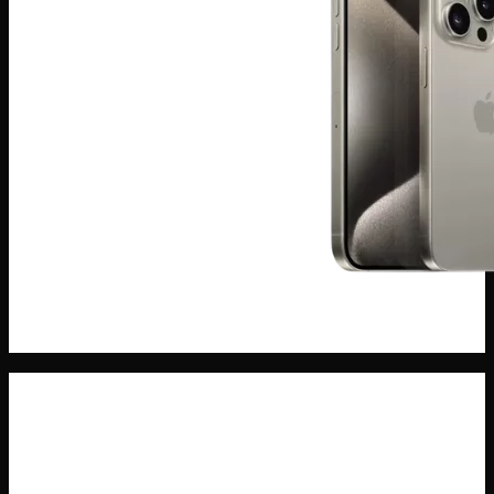
ĐIện THoại