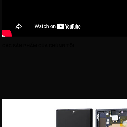
CÁC SẢN PHẨM CỦA CHÚNG TÔI