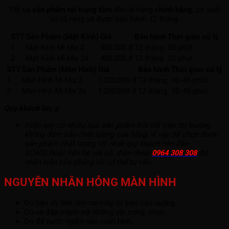
Tất cả
sản phẩm tại trung tâm
đều là hàng
chính hãng
, có xuất
xứ rõ ràng và được bảo hành 12 tháng.
STT
Sản Phẩm (Mặt Kính)
Giá
Bảo hành
Thời gian xử lý
1
Mặt Kính Mi Mix 2
400,000 đ
12 tháng
30 phút
2
Mặt Kính Mi Mix 2s
400,000 đ
12 tháng
30 phút
STT
Sản Phẩm (Màn Hình)
Giá
Bảo hành
Thời gian xử lý
1
Màn Hình Mi Mix 2
1,200,000 đ
12 tháng
30-45 phút
2
Màn Hình Mi Mix 2s
1,200,000 đ
12 tháng
30-45 phút
Qúy khách lưu ý:
Hiện nay có nhiều loại sản phẩm trôi nổi trên thị trường
không đảm bảo chất lượng của hãng, vì vậy để chọn được
sản phẩm chất lượng tốt nhất quý khách nên đến
SC60S hoặc liên hệ với số điện thoại
0964 308 308
để
nhân viên của chúng tôi có thể tư vấn.
NGUYÊN NHÂN HỎNG MÀN HÌNH
Do bạn vô tình làm rơi máy từ trên cao xuống.
Do va đập mạnh với những vật cứng, nhọn.
Do để nước ngấm vào màn hình.