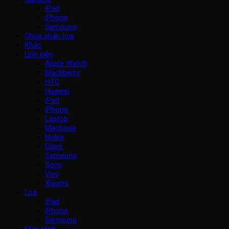
iPad
iPhone
Samsung
Chưa phân loại
Khác
Linh kiện
Apple Watch
Blackberry
HTC
Huawei
iPad
iPhone
Laptop
Macbook
Nokia
Oppo
Samsung
Sony
Vivo
Xiaomi
Loa
iPad
iPhone
Samsung
Màn Hình