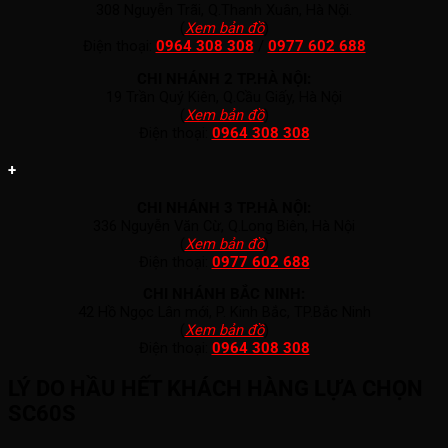
308 Nguyễn Trãi, Q.Thanh Xuân, Hà Nội.
(
Xem bản đồ
)
Điện thoại:
0964 308 308
/
0977 602 688
CHI NHÁNH 2 TP.HÀ NỘI:
19 Trần Quý Kiên, Q.Cầu Giấy, Hà Nội
(
Xem bản đồ
)
Điện thoại:
0964 308 308
+
CHI NHÁNH 3 TP.HÀ NỘI:
336 Nguyễn Văn Cừ, Q.Long Biên, Hà Nội
(
Xem bản đồ
)
Điện thoại:
0977 602 688
CHI NHÁNH BẮC NINH:
42 Hồ Ngọc Lân mới, P. Kinh Bắc, TP.Bắc Ninh
(
Xem bản đồ
)
Điện thoại:
0964 308 308
LÝ DO HẦU HẾT KHÁCH HÀNG LỰA CHỌN
SC60S