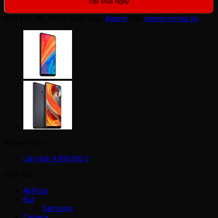
Đặt Mua Ngay
SKU:
MH_MI_MM2S
Danh mục:
Xiaomi
Thẻ:
xiaomi mi mix 2s
Active Filters
Lớn nhất
4.900.000
₫
Danh Mục
AirPods
Bút
Samsung
Camera