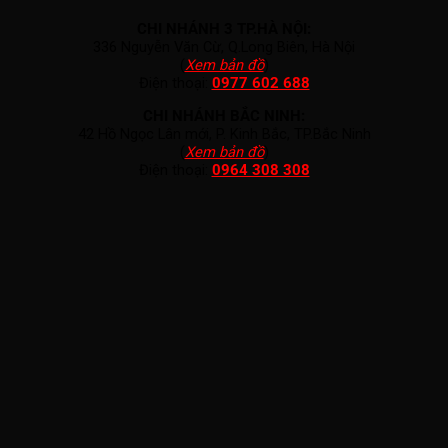
CHI NHÁNH 3 TP.HÀ NỘI:
336 Nguyễn Văn Cừ, Q.Long Biên, Hà Nội
(
Xem bản đồ
)
Điện thoại:
0977 602 688
CHI NHÁNH BẮC NINH:
42 Hồ Ngọc Lân mới, P. Kinh Bắc, TP.Bắc Ninh
(
Xem bản đồ
)
Điện thoại:
0964 308 308