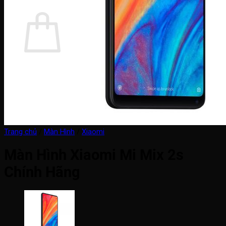
Giỏ hàng
Chưa có sản phẩm trong giỏ hàng.
Quay trở lại cửa hàng
Trang chủ
/
Màn Hình
/
Xiaomi
Màn Hình Xiaomi Mi Mix 2s
Chính Hãng