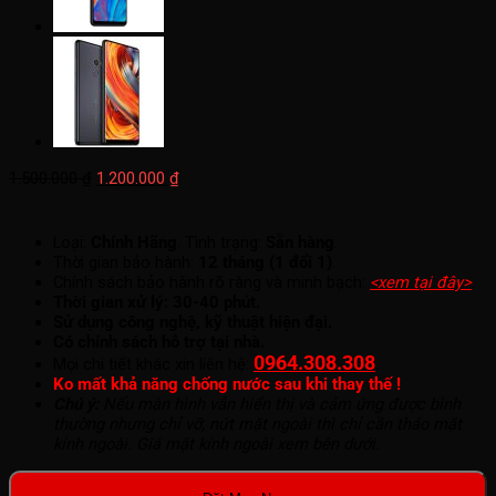
Giá
Giá
1.500.000
₫
1.200.000
₫
gốc
hiện
là:
tại
1.500.000 ₫.
là:
Loại:
Chính Hãng
. Tình trạng:
Sẵn hàng
.
1.200.000 ₫.
Thời gian bảo hành:
12 tháng (1 đổi 1)
.
Chính sách bảo hành rõ ràng và minh bạch:
<xem tại đây>
.
Thời gian xử lý: 30-40 phút.
Sử dụng công nghệ, kỹ thuật hiện đại.
Có chính sách hỗ trợ tại nhà.
0964.308.308
.
Mọi chi tiết khác xin liên hệ:
Ko mất khả năng chống nước sau khi thay thế !
Chú ý:
Nếu màn hình vẫn hiển thị và cảm ứng được bình
thường nhưng chỉ vỡ, nứt mặt ngoài thì chỉ cần tháo mặt
kính ngoài. Giá mặt kính ngoài xem bên dưới.