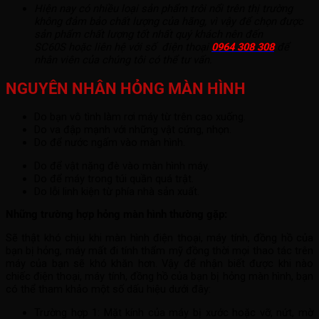
Hiện nay có nhiều loại sản phẩm trôi nổi trên thị trường
không đảm bảo chất lượng của hãng, vì vậy để chọn được
sản phẩm chất lượng tốt nhất quý khách nên đến
SC60S hoặc liên hệ với số điện thoại
0964 308 308
để
nhân viên của chúng tôi có thể tư vấn.
NGUYÊN NHÂN HỎNG MÀN HÌNH
Do bạn vô tình làm rơi máy từ trên cao xuống.
Do va đập mạnh với những vật cứng, nhọn.
Do để nước ngấm vào màn hình.
Do để vật nặng đè vào màn hình máy.
Do để máy trong túi quần quá trật.
Do lỗi linh kiện từ phía nhà sản xuất.
Những trường hợp hỏng màn hình thường gặp:
Sẽ thật khó chịu khi màn hình điện thoại, máy tính, đồng hồ của
bạn bị hỏng, máy mất đi tính thẩm mỹ đồng thời mọi thao tác trên
máy của bạn sẽ khó khăn hơn. Vậy để nhận biết được khi nào
chiếc điện thoại, máy tính, đồng hồ của bạn bị hỏng màn hình, bạn
có thể tham khảo một số dấu hiệu dưới đây:
Trường hợp 1: Mặt kính của máy bị xước hoặc vỡ, nứt, mờ