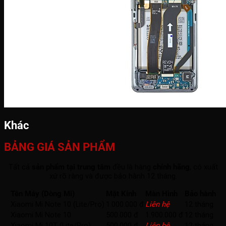
Khác
BẢNG GIÁ SẢN PHẨM
Tất cả
sản phẩm tại trung tâm
đều là hàng
chính hãng
, có xuất
xứ rõ ràng và được bảo hành 12 tháng.
Tên Máy (Dòng Mi)
Mặt Kính
Màn Hình
Bảo hành
Xiaomi Mi Note 10 (Lite/Pro)
1.000.000 đ
Liên hệ
12 tháng
Xiaomi Mi Note 10
500.000 đ
1.900.000 đ
12 tháng
Xiaomi Mi 10T (Lite/Pro)
500.000 đ
Liên hệ
12 tháng