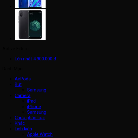
Active Filters
Lớn nhất
4.900.000
₫
Danh Mục
AirPods
Bút
Samsung
Camera
iPad
iPhone
Samsung
Chưa phân loại
Khác
Linh kiện
Apple Watch