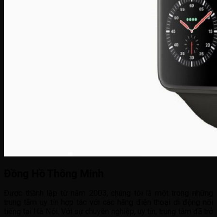
Đồng Hồ Thông Minh
Được thành lập từ năm 2003, chúng tôi là một trong những
trung tâm uy tín hợp tác với các hãng điện thoại di động nổi
tiếng tại Hà Nội. Với sự chuyên nghiệp, uy tín, trung tâm đã trở