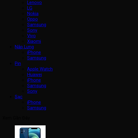
Lenovo
LG
Nokia
Oppo
Samsung
Sony
Vivo
Xiaomi
Nắp Lưng
iPhone
Samsung
Pin
Apple Watch
Huawei
iPhone
Samsung
Sony
Sạc
iPhone
Samsung
Xem Gần Đây