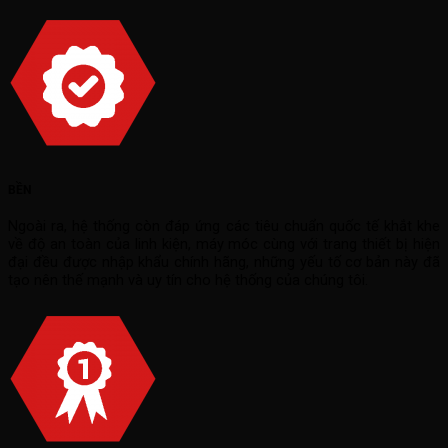
BỀN
Ngoài ra, hệ thống còn đáp ứng các tiêu chuẩn quốc tế khắt khe
về độ an toàn của linh kiện, máy móc cùng với trang thiết bị hiện
đại đều được nhập khẩu chính hãng, những yếu tố cơ bản này đã
tạo nên thế mạnh và uy tín cho hệ thống của chúng tôi.