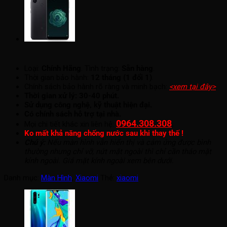
Loại:
Chính Hãng
. Tình trạng:
Sẵn hàng
.
Thời gian bảo hành:
12 tháng (1 đổi 1)
.
Chính sách bảo hành rõ ràng và minh bạch:
<xem tại đây>
.
Thời gian xử lý: 30-40 phút.
Sử dụng công nghệ, kỹ thuật hiện đại.
Có chính sách hỗ trợ tại nhà.
0964.308.308
.
Mọi chi tiết khác xin liên hệ:
Ko mất khả năng chống nước sau khi thay thế !
Chú ý:
Nếu màn hình vẫn hiển thị và cảm ứng được bình
thường nhưng chỉ vỡ, nứt mặt ngoài thì chỉ cần tháo mặt
kính ngoài. Giá mặt kính ngoài xem bên dưới.
Danh mục:
Màn Hình
,
Xiaomi
Thẻ:
xiaomi