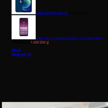
Màn Hình iPhone 12
1.900.000
₫
Màn Hình Samsung Galaxy J6 Chính Hãng
Giá
Giá
1.300.000
₫
1.000.000
₫
gốc
hiện
Mô tả
là:
tại
Đánh giá (0)
1.300.000 ₫.
là:
1.000.000 ₫.