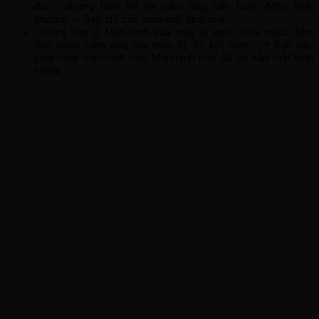
đục… nhưng hiển thị và cảm ứng vẫn hoạt động bình
thường. ⇒ Bạn chỉ cần mua mặt kính mới.
Trường hợp 2: Màn hình của máy bị sọc, nhòe màu, đốm
đen hoặc cảm ứng của máy bị đơ, liệt, loạn… ⇒ Bạn cần
phải mua màn hình mới. Màn hình mới đã có sẵn mặt kính
ngoài.