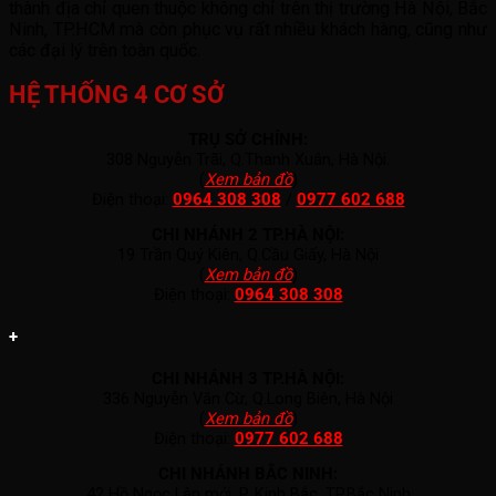
thành địa chỉ quen thuộc không chỉ trên thị trường Hà Nội, Bắc
Ninh, TP.HCM mà còn phục vụ rất nhiều khách hàng, cũng như
các đại lý trên toàn quốc.
HỆ THỐNG 4 CƠ SỞ
TRỤ SỞ CHÍNH:
308 Nguyễn Trãi, Q.Thanh Xuân, Hà Nội.
(
Xem bản đồ
)
Điện thoại:
0964 308 308
/
0977 602 688
CHI NHÁNH 2 TP.HÀ NỘI:
19 Trần Quý Kiên, Q.Cầu Giấy, Hà Nội
(
Xem bản đồ
)
Điện thoại:
0964 308 308
+
CHI NHÁNH 3 TP.HÀ NỘI:
336 Nguyễn Văn Cừ, Q.Long Biên, Hà Nội
(
Xem bản đồ
)
Điện thoại:
0977 602 688
CHI NHÁNH BẮC NINH:
42 Hồ Ngọc Lân mới, P. Kinh Bắc, TP.Bắc Ninh