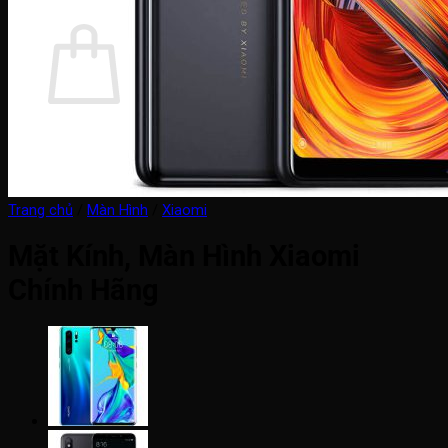
Giỏ hàng
Chưa có sản phẩm trong giỏ hàng.
Quay trở lại cửa hàng
Trang chủ
/
Màn Hình
/
Xiaomi
Mặt Kính, Màn Hình Xiaomi
Chính Hãng