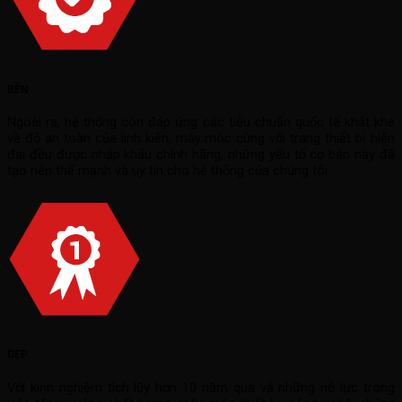
BỀN
Ngoài ra, hệ thống còn đáp ứng các tiêu chuẩn quốc tế khắt khe
về độ an toàn của linh kiện, máy móc cùng với trang thiết bị hiện
đại đều được nhập khẩu chính hãng, những yếu tố cơ bản này đã
tạo nên thế mạnh và uy tín cho hệ thống của chúng tôi.
ĐẸP
Với kinh nghiệm tích lũy hơn 10 năm qua và những nỗ lực trong