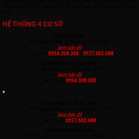
việc tăng cường chất lượng, máy móc thiết bị, công nghệ, chúng
tôi mang đến cho quý khách hàng những sản phẩm hoàn thiện
nhất.
HỆ THỐNG 4 CƠ SỞ
TRỤ SỞ CHÍNH:
308 Nguyễn Trãi, Q.Thanh Xuân, Hà Nội.
(
Xem bản đồ
)
Điện thoại:
0964 308 308
/
0977 602 688
CHI NHÁNH 2 TP.HÀ NỘI:
19 Trần Quý Kiên, Q.Cầu Giấy, Hà Nội
(
Xem bản đồ
)
Điện thoại:
0964 308 308
+
CHI NHÁNH 3 TP.HÀ NỘI:
336 Nguyễn Văn Cừ, Q.Long Biên, Hà Nội
(
Xem bản đồ
)
Điện thoại:
0977 602 688
CHI NHÁNH BẮC NINH:
42 Hồ Ngọc Lân mới, P. Kinh Bắc, TP.Bắc Ninh