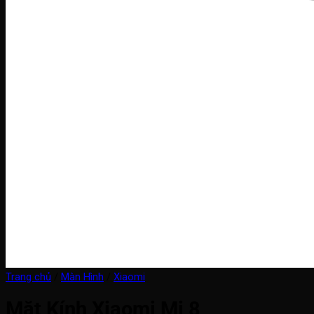
Trang chủ
/
Màn Hình
/
Xiaomi
Mặt Kính Xiaomi Mi 8