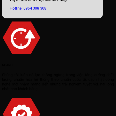
Hotline: 0964 308 308
NHANH
Chúng tôi luôn nỗ lực không ngừng trong việc tăng cường chất
lượng, chuẩn hóa hệ thống theo chuẩn quốc tế, cập nhật công
nghệ mới nhằm mang đến những trải nghiệm tuyệt vời, hài lòng
nhất cho khách hàng.