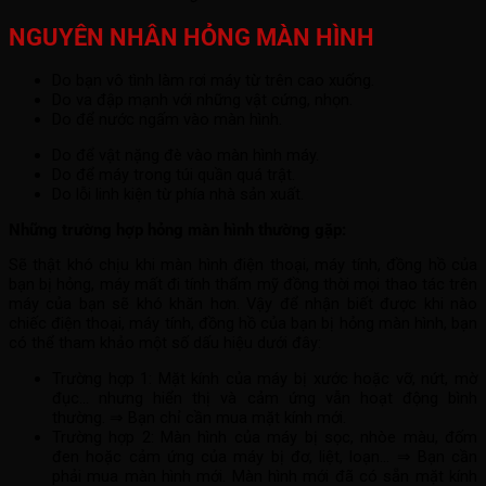
NGUYÊN NHÂN HỎNG MÀN HÌNH
Do bạn vô tình làm rơi máy từ trên cao xuống.
Do va đập mạnh với những vật cứng, nhọn.
Do để nước ngấm vào màn hình.
Do để vật nặng đè vào màn hình máy.
Do để máy trong túi quần quá trật.
Do lỗi linh kiện từ phía nhà sản xuất.
Những trường hợp hỏng màn hình thường gặp:
Sẽ thật khó chịu khi màn hình điện thoại, máy tính, đồng hồ của
bạn bị hỏng, máy mất đi tính thẩm mỹ đồng thời mọi thao tác trên
máy của bạn sẽ khó khăn hơn. Vậy để nhận biết được khi nào
chiếc điện thoại, máy tính, đồng hồ của bạn bị hỏng màn hình, bạn
có thể tham khảo một số dấu hiệu dưới đây:
Trường hợp 1: Mặt kính của máy bị xước hoặc vỡ, nứt, mờ
đục… nhưng hiển thị và cảm ứng vẫn hoạt động bình
thường. ⇒ Bạn chỉ cần mua mặt kính mới.
Trường hợp 2: Màn hình của máy bị sọc, nhòe màu, đốm
đen hoặc cảm ứng của máy bị đơ, liệt, loạn… ⇒ Bạn cần
phải mua màn hình mới. Màn hình mới đã có sẵn mặt kính