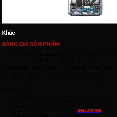
Khác
BẢNG GIÁ SẢN PHẨM
Tất cả
sản phẩm tại trung tâm
đều là hàng
chính hãng
, có xuất
xứ rõ ràng và được bảo hành 12 tháng.
STT
Sản Phẩm (Mặt Kính)
Giá
Bảo hành
Thời gian xử lý
1
Màn Hình Mi 9T
1,500,000 đ
12 tháng
30 phút
2
Mặt Kính Mi 9T
350,000 đ
12 tháng
30-45 phút
Qúy khách lưu ý:
Hiện nay có nhiều loại sản phẩm trôi nổi trên thị trường
không đảm bảo chất lượng của hãng, vì vậy để chọn được
sản phẩm chất lượng tốt nhất quý khách nên đến
SC60S hoặc liên hệ với số điện thoại
0964 308 308
để
nhân viên của chúng tôi có thể tư vấn.