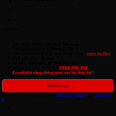
450.000
₫
Loại:
Chính Hãng
. Tình trạng:
Sẵn hàng
.
Thời gian bảo hành:
12 tháng (1 đổi 1)
.
Chính sách bảo hành rõ ràng và minh bạch:
<xem tại đây>
.
Thời gian xử lý: 30 phút.
Sử dụng công nghệ, kỹ thuật hiện đại.
0964.308.308
.
Mọi chi tiết khác xin liên hệ:
Ko mất khả năng chống nước sau khi thay thế !
Đặt Mua Ngay
SKU:
MK_MI_RMMi8
Danh mục:
Màn Hình
,
Xiaomi
Thẻ:
xiaomi mi
8