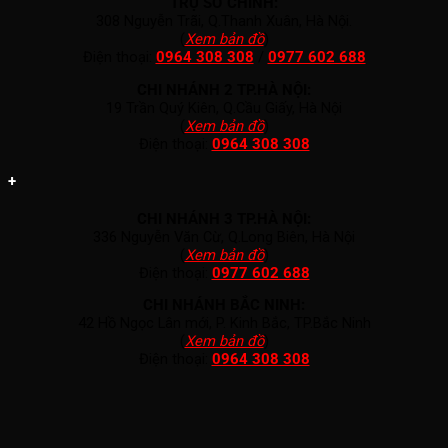
TRỤ SỞ CHÍNH:
308 Nguyễn Trãi, Q.Thanh Xuân, Hà Nội.
(
Xem bản đồ
)
Điện thoại:
0964 308 308
/
0977 602 688
CHI NHÁNH 2 TP.HÀ NỘI:
19 Trần Quý Kiên, Q.Cầu Giấy, Hà Nội
(
Xem bản đồ
)
Điện thoại:
0964 308 308
+
CHI NHÁNH 3 TP.HÀ NỘI:
336 Nguyễn Văn Cừ, Q.Long Biên, Hà Nội
(
Xem bản đồ
)
Điện thoại:
0977 602 688
CHI NHÁNH BẮC NINH:
42 Hồ Ngọc Lân mới, P. Kinh Bắc, TP.Bắc Ninh
(
Xem bản đồ
)
Điện thoại:
0964 308 308