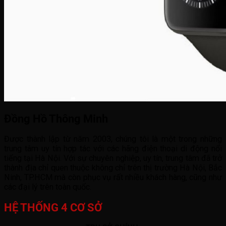
Đồng Hồ Thông Minh
Được thành lập từ năm 2003, chúng tôi là một trong những
trung tâm uy tín hợp tác với các hãng điện thoại di động nổi
tiếng tại Hà Nội. Với sự chuyên nghiệp, uy tín, trung tâm đã trở
thành địa chỉ quen thuộc không chỉ trên thị trường Hà Nội, Bắc
Ninh, TP.HCM mà còn phục vụ rất nhiều khách hàng, cũng như
các đại lý trên toàn quốc.
HỆ THỐNG 4 CƠ SỞ